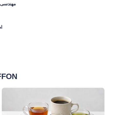
مهندسی د
اط
راهکارهای دستگاه خشک