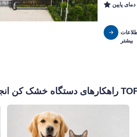
مای پایین
لاعات
بیشتر
 کن انجمادی TOFFON