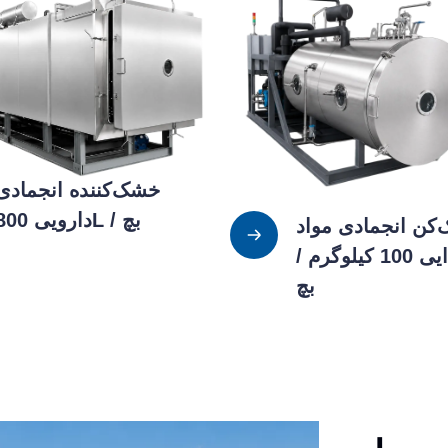
خشک‌کننده انجمادی
دارویی 800L / بچ
کن انجمادی مواد
غذایی 100 کیلوگرم /
بچ