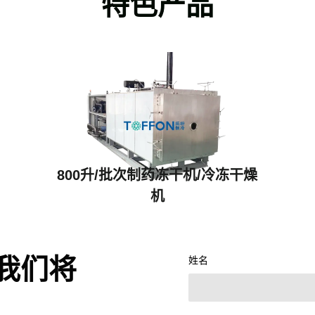
特色产品
800升/批次制药冻干机/冷冻干燥
机
我们将
姓名
TF-LYO-40