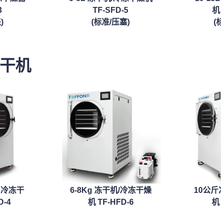
3
TF-SFD-5
机 
)
(标准/压塞)
(
冻干机
/ 冷冻干
6-8Kg 冻干机/冷冻干燥
10公斤
D-4
机 TF-HFD-6
机 