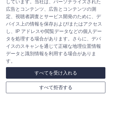
しています。当社は、パーソナライズされた
広告とコンテンツ、広告とコンテンツの測
Food Freeze Dryer
定、視聴者調査とサービス開発のために、デ
バイス上の情報を保存および/またはアクセス
Home Freeze Dryer
し、IP アドレスや閲覧データなどの個人デー
Commercial Freeze Dryer
タを処理する場合があります。さらに、デバ
Industrial Freeze Dryer
イスのスキャンを通じて正確な地理位置情報
データと識別情報を利用する場合がありま
す。
Pharma Freeze Dryer
すべてを受け入れる
Pilot Freeze Dryer
Production pharma Freeze Dryer
すべて拒否する
Follow us
JP
TikTok
YouTube